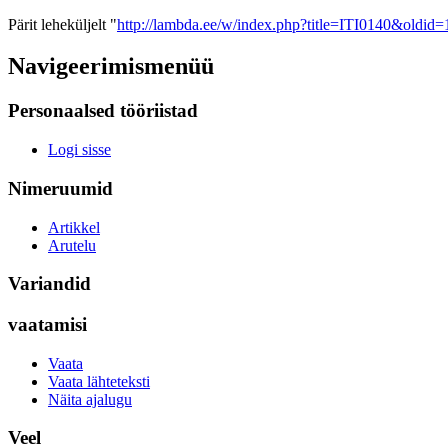
Pärit leheküljelt "
http://lambda.ee/w/index.php?title=ITI0140&oldid
Navigeerimismenüü
Personaalsed tööriistad
Logi sisse
Nimeruumid
Artikkel
Arutelu
Variandid
vaatamisi
Vaata
Vaata lähteteksti
Näita ajalugu
Veel