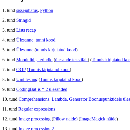
1. tund
sissejuhatus
,
Python
2. tund
Stringid
3. tund
Lists recap
4. tund
Ülesanne
,
tunni kood
5. tund
Ülesanne
(
tunnis kirjutatud kood
)
6. tund
Moodulid ja erindid
(
ülesande tekstifail
) (
Tunnis kirjutatud ko
7. tund
OOP
(
Tunnis kirjutatud kood
)
8. tund
Unit testing
(
Tunnis kirjutatud kood
)
9. tund
CodingBat-is *-2 ülesanded
10. tund
Comprehensions, Lambda, Generator
Boonuspunktidele ülesa
11. tund
Regular expressions
12. tund
Image processing
(
Pillow näide)
(
ImageMagick näide
)
13. tund
Image processing 2