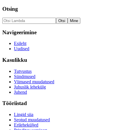
Otsing
Navigeerimine
Esileht
Uudised
Kasulikku
Tutvustus
Sündmused
Viimased muudatused
Juhuslik lehekülg
Juhend
Tööriistad
Lingid siia
Seotud muudatused
Erileheküljed