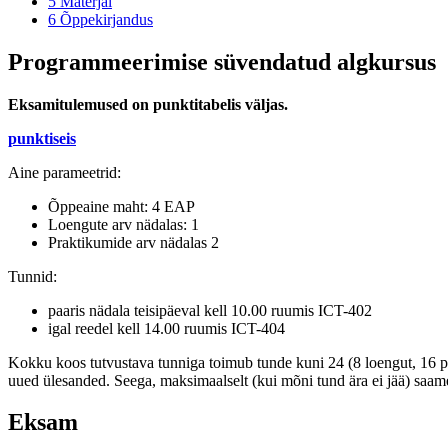
5
Materjal
6
Õppekirjandus
Programmeerimise süvendatud algkursus
Eksamitulemused on punktitabelis väljas.
punktiseis
Aine parameetrid:
Õppeaine maht: 4 EAP
Loengute arv nädalas: 1
Praktikumide arv nädalas 2
Tunnid:
paaris nädala teisipäeval kell 10.00 ruumis ICT-402
igal reedel kell 14.00 ruumis ICT-404
Kokku koos tutvustava tunniga toimub tunde kuni 24 (8 loengut, 16 pra
uued ülesanded. Seega, maksimaalselt (kui mõni tund ära ei jää) saam
Eksam