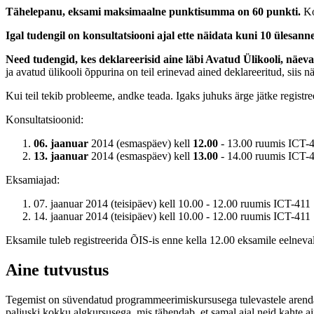
Tähelepanu, eksami maksimaalne punktisumma on 60 punkti.
Ko
Igal tudengil on konsultatsiooni ajal ette näidata kuni 10 ülesan
Need tudengid, kes deklareerisid aine läbi Avatud Ülikooli, näevad
ja avatud ülikooli õppurina on teil erinevad ained deklareeritud, siis nä
Kui teil tekib probleeme, andke teada. Igaks juhuks ärge jätke registre
Konsultatsioonid:
06. jaanuar
2014 (esmaspäev) kell
12.00
- 13.00 ruumis ICT-
13. jaanuar
2014 (esmaspäev) kell
13.00
- 14.00 ruumis ICT-
Eksamiajad:
07. jaanuar 2014 (teisipäev) kell 10.00 - 12.00 ruumis ICT-411
14. jaanuar 2014 (teisipäev) kell 10.00 - 12.00 ruumis ICT-411
Eksamile tuleb registreerida ÕIS-is enne kella 12.00 eksamile eelneva
Aine tutvustus
Tegemist on süvendatud programmeerimiskursusega tulevastele arendaj
paljuski kokku algkursusega, mis tähendab, et samal ajal neid kahte ai