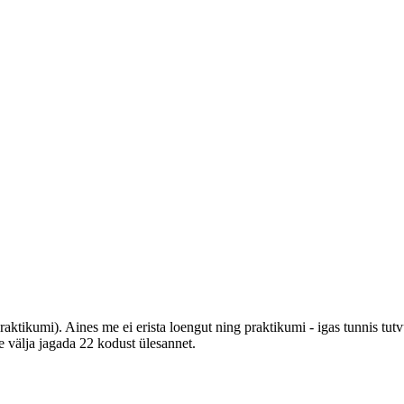
ktikumi). Aines me ei erista loengut ning praktikumi - igas tunnis tutv
e välja jagada 22 kodust ülesannet.