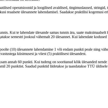
ilised operatsioonid ja loogilised avaldised, tingimuslaused, stringid, 
si reaalsete ülesannete lahendamisel. Saadakse praktilisi kogemusi eri
unnis. Kui te lahendate ülesande samas tunnis ära, saate maksimaalselt 
takse semestri jooksul vähemalt 20 ülesannet. Kui lahendate kodused ü
t poolte (10) ülesannete lahendamine 1 või endam punkti peale ning väh
tustega küsimusest ja viiest (5) praktilisest ülesandest.
ksam annab 60 punkti. Kui tudeng on sooritanud kõik ülesanded nende j
mil 20 punktist. Saadud punktid liidetakse ja taandatakse TTÜ üldisele