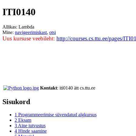
ITI0140
Allikas: Lambda
Mine:
navigeerimiskast
,
otsi
Uus kursuse veebileht:
http://courses.cs.ttu.ee/pages/ITI0
Kontakt
: iti0140 ätt cs.ttu.ee
Sisukord
1
Programmeerimise süvendatud algkursus
2
Eksam
3
Aine tutvustus
4
Hinde saamine