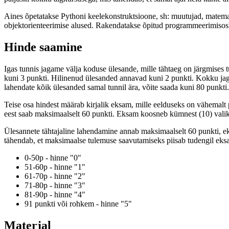
Aines õpetatakse Pythoni keelekonstruktsioone, sh: muutujad, matemaat
objektorienteerimise alused. Rakendatakse õpitud programmeerimisosku
Hinde saamine
Igas tunnis jagame välja koduse ülesande, mille tähtaeg on järgmises t
kuni 3 punkti. Hilinenud ülesanded annavad kuni 2 punkti. Kokku jaga
lahendate kõik ülesanded samal tunnil ära, võite saada kuni 80 punkti.
Teise osa hindest määrab kirjalik eksam, mille eelduseks on vähemal
eest saab maksimaalselt 60 punkti. Eksam koosneb kümnest (10) valikvas
Ülesannete tähtajaline lahendamine annab maksimaalselt 60 punkti, e
tähendab, et maksimaalse tulemuse saavutamiseks piisab tudengil eksa
0-50p - hinne "0"
51-60p - hinne "1"
61-70p - hinne "2"
71-80p - hinne "3"
81-90p - hinne "4"
91 punkti või rohkem - hinne "5"
Materjal