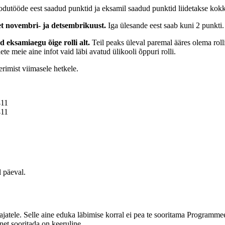
dutööde eest saadud punktid ja eksamil saadud punktid liidetakse kokku
net novembri- ja detsembrikuust.
Iga ülesande eest saab kuni 2 punkti.
 eksamiaegu õige rolli alt.
Teil peaks üleval paremal ääres olema roll
ete meie aine infot vaid läbi avatud ülikooli õppuri rolli.
erimist viimasele hetkele.
411
411
l päeval.
atele. Selle aine eduka läbimise korral ei pea te sooritama Programme
net sooritada on keeruline.