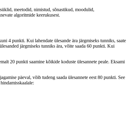
tsüklid, meetodid, nimistud, sõnastikud, moodulid,
nevate algoritmide keerukusest.
kuni 4 punkti. Kui lahendate ülesande ära järgmiseks tunniks, saate
lesanded järgmiseks tunniks ära, võite saada 60 punkti. Kui
emalt 20 punkti saamine kõikide koduste ülesannete peale. Eksami
agamise päeval, võib tudeng saada ülesannete eest 80 punkti. See
 hindamisskaalale: