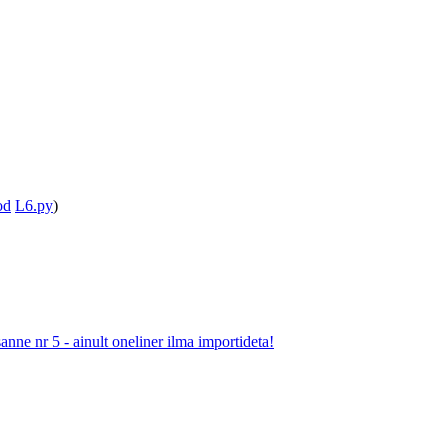
od
L6.py
)
nne nr 5 - ainult oneliner ilma importideta!