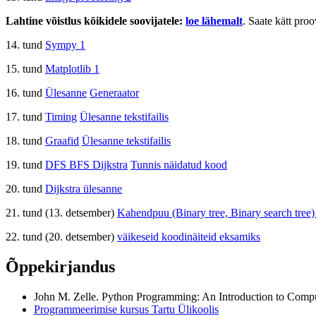
Lahtine võistlus kõikidele soovijatele:
loe lähemalt
. Saate kätt pro
14. tund
Sympy 1
15. tund
Matplotlib 1
16. tund
Ülesanne
Generaator
17. tund
Timing
Ülesanne tekstifailis
18. tund
Graafid
Ülesanne tekstifailis
19. tund
DFS BFS Dijkstra
Tunnis näidatud kood
20. tund
Dijkstra ülesanne
21. tund (13. detsember)
Kahendpuu (Binary tree, Binary search tree)
22. tund (20. detsember)
väikeseid koodinäiteid eksamiks
Õppekirjandus
John M. Zelle. Python Programming: An Introduction to Compu
Programmeerimise kursus Tartu Ülikoolis