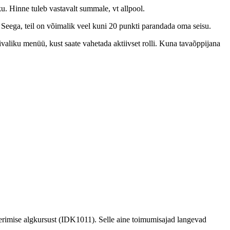
. Hinne tuleb vastavalt summale, vt allpool.
 Seega, teil on võimalik veel kuni 20 punkti parandada oma seisu.
ivaliku menüü, kust saate vahetada aktiivset rolli. Kuna tavaõppijana
erimise algkursust (IDK1011). Selle aine toimumisajad langevad